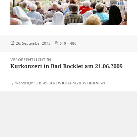
Veröffentlicht
Originalgröße
26. September 2015
640 × 480
am
Beitragsnavigation
VERÖFFENTLICHT IN
Kurkonzert in Bad Bocklet am 21.06.2009