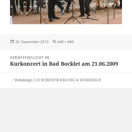
Veröffentlicht
Originalgröße
26. September 2015
640 × 480
am
Beitragsnavigation
VERÖFFENTLICHT IN
Kurkonzert in Bad Bocklet am 21.06.2009