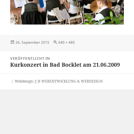
Veröffentlicht
Originalgröße
26. September 2015
640 × 480
am
Beitragsnavigation
VERÖFFENTLICHT IN
Kurkonzert in Bad Bocklet am 21.06.2009