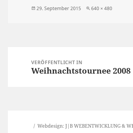
Veröffentlicht
Originalgröße
29. September 2015
640 × 480
am
Beitragsnavigation
VERÖFFENTLICHT IN
Weihnachtstournee 2008