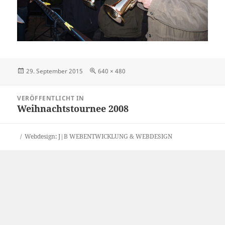
Veröffentlicht
Originalgröße
29. September 2015
640 × 480
am
Beitragsnavigation
VERÖFFENTLICHT IN
Weihnachtstournee 2008